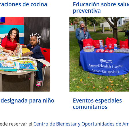
aciones de cocina
Educación sobre salu
preventiva
 designada para niño
Eventos especiales
comunitarios
ede reservar el
Centro de Bienestar y Oportunidades de Am